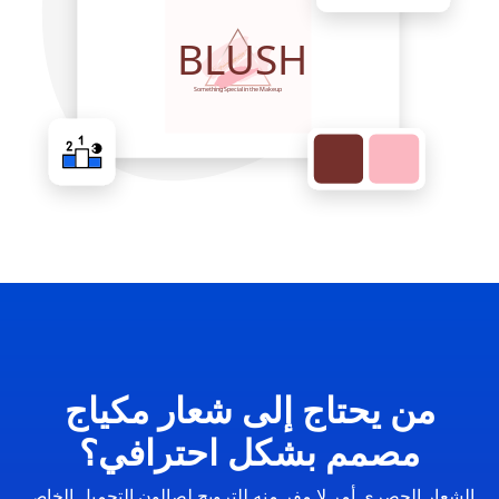
من يحتاج إلى شعار مكياج
مصمم بشكل احترافي؟
الشعار الحصري أمر لا مفر منه للترويج لصالون التجميل الخاص