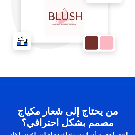
من يحتاج إلى شعار مكياج
مصمم بشكل احترافي؟
الشعار الحصري أمر لا مفر منه للترويج لصالون التجميل الخاص