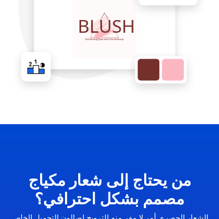
من يحتاج إلى شعار مكياج
مصمم بشكل احترافي؟
الشعار الحصري أمر لا مفر منه للترويج لصالون التجميل الخاص