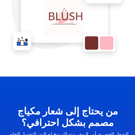
من يحتاج إلى شعار مكياج
مصمم بشكل احترافي؟
الشعار الحصري أمر لا مفر منه للترويج لصالون التجميل الخاص