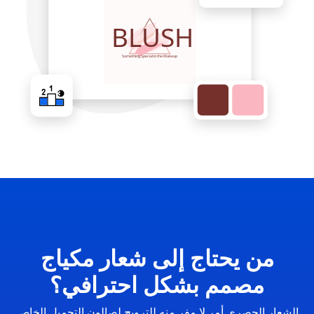
من يحتاج إلى شعار مكياج
مصمم بشكل احترافي؟
الشعار الحصري أمر لا مفر منه للترويج لصالون التجميل الخاص