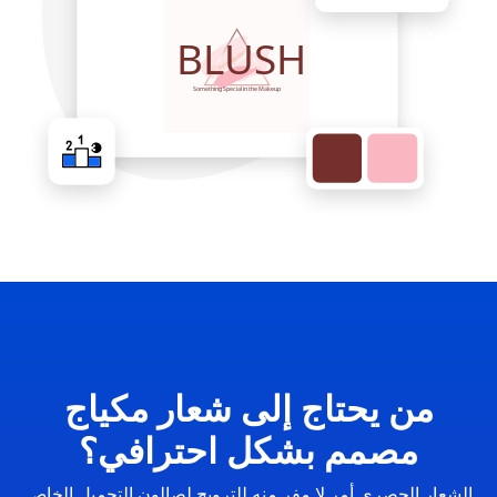
من يحتاج إلى شعار مكياج
مصمم بشكل احترافي؟
الشعار الحصري أمر لا مفر منه للترويج لصالون التجميل الخاص