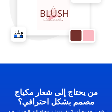
من يحتاج إلى شعار مكياج
مصمم بشكل احترافي؟
الشعار الحصري أمر لا مفر منه للترويج لصالون التجميل الخاص