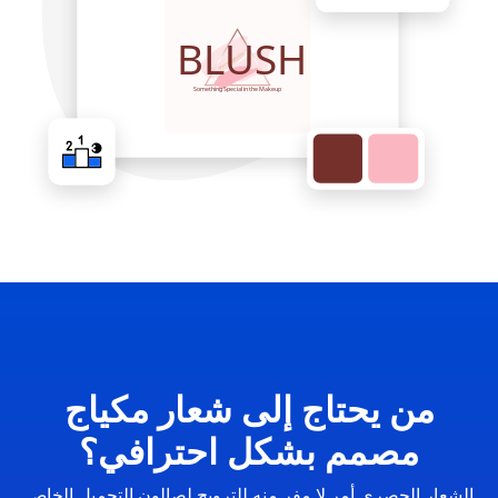
من يحتاج إلى شعار مكياج
مصمم بشكل احترافي؟
الشعار الحصري أمر لا مفر منه للترويج لصالون التجميل الخاص