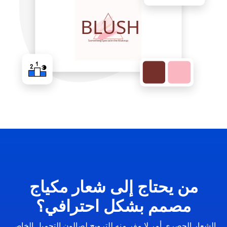
من يحتاج إلى شعار مكياج
مصمم بشكل احترافي؟
الشعار الحصري أمر لا مفر منه للترويج لصالون التجميل الخاص