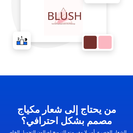
من يحتاج إلى شعار مكياج
مصمم بشكل احترافي؟
الشعار الحصري أمر لا مفر منه للترويج لصالون التجميل الخاص