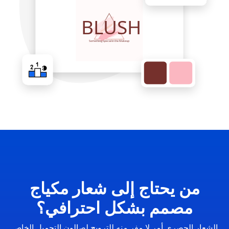
من يحتاج إلى شعار مكياج
مصمم بشكل احترافي؟
الشعار الحصري أمر لا مفر منه للترويج لصالون التجميل الخاص