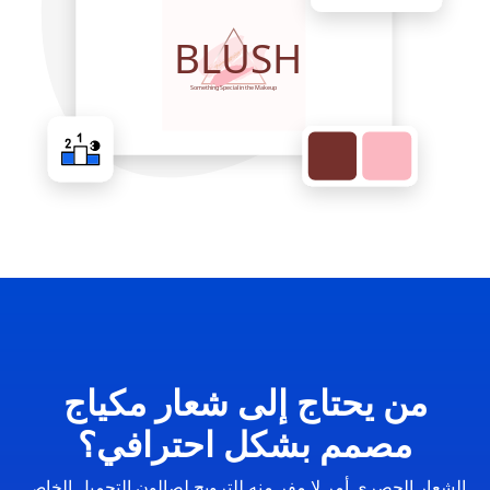
من يحتاج إلى شعار مكياج
مصمم بشكل احترافي؟
الشعار الحصري أمر لا مفر منه للترويج لصالون التجميل الخاص