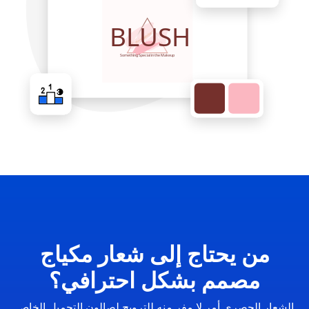
من يحتاج إلى شعار مكياج
مصمم بشكل احترافي؟
الشعار الحصري أمر لا مفر منه للترويج لصالون التجميل الخاص