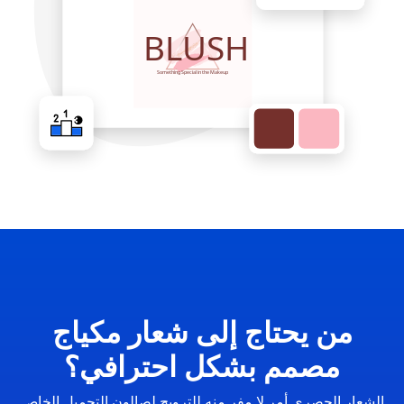
من يحتاج إلى شعار مكياج
مصمم بشكل احترافي؟
الشعار الحصري أمر لا مفر منه للترويج لصالون التجميل الخاص