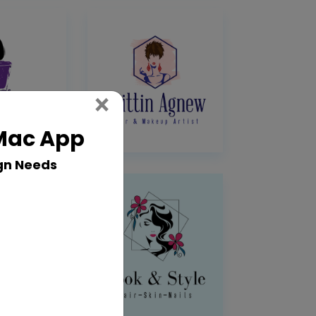
Close
×
 Mac App
gn Needs