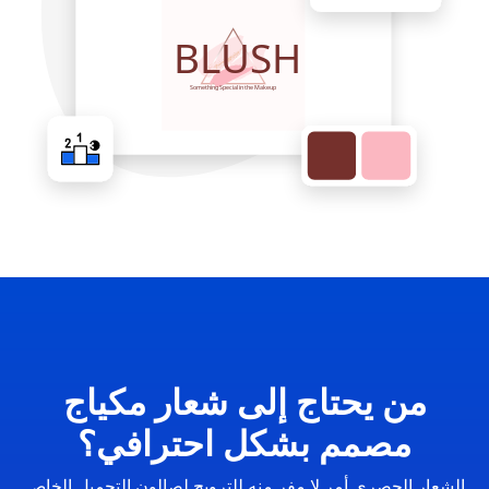
من يحتاج إلى شعار مكياج
مصمم بشكل احترافي؟
الشعار الحصري أمر لا مفر منه للترويج لصالون التجميل الخاص