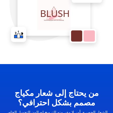
من يحتاج إلى شعار مكياج
مصمم بشكل احترافي؟
الشعار الحصري أمر لا مفر منه للترويج لصالون التجميل الخاص