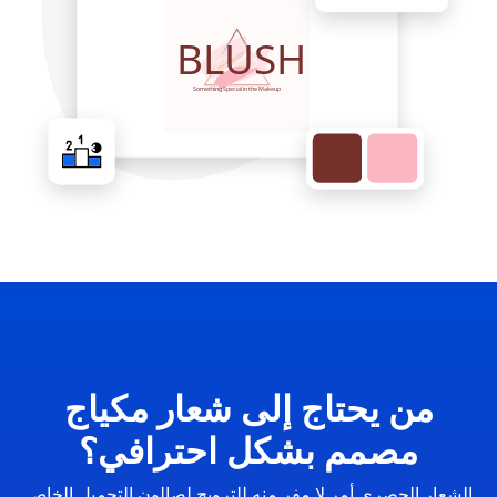
من يحتاج إلى شعار مكياج
مصمم بشكل احترافي؟
الشعار الحصري أمر لا مفر منه للترويج لصالون التجميل الخاص