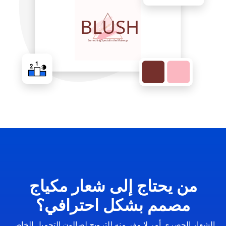
من يحتاج إلى شعار مكياج
مصمم بشكل احترافي؟
الشعار الحصري أمر لا مفر منه للترويج لصالون التجميل الخاص