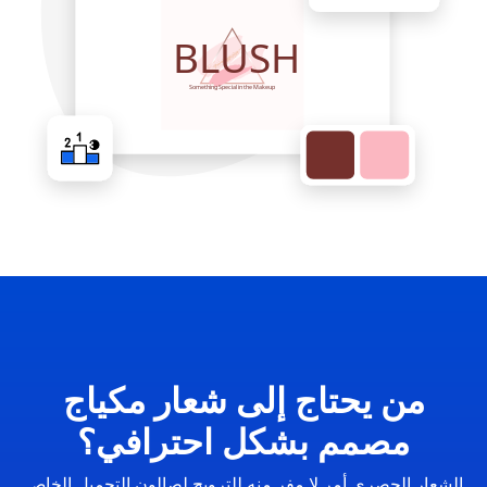
من يحتاج إلى شعار مكياج
مصمم بشكل احترافي؟
الشعار الحصري أمر لا مفر منه للترويج لصالون التجميل الخاص