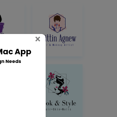
Close
×
 Mac App
gn Needs