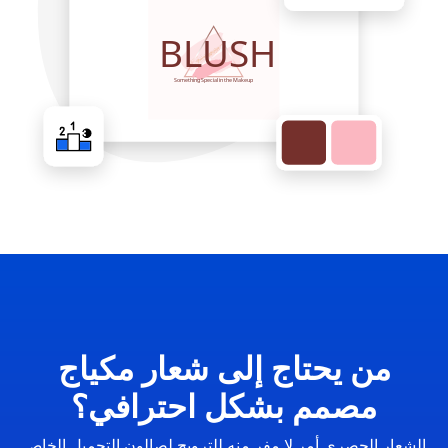
من يحتاج إلى شعار مكياج
مصمم بشكل احترافي؟
الشعار الحصري أمر لا مفر منه للترويج لصالون التجميل الخاص