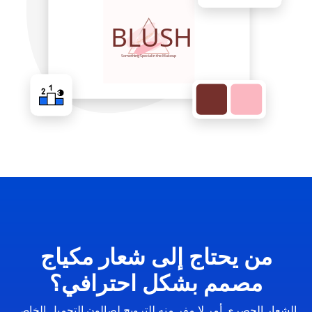
من يحتاج إلى شعار مكياج
مصمم بشكل احترافي؟
الشعار الحصري أمر لا مفر منه للترويج لصالون التجميل الخاص