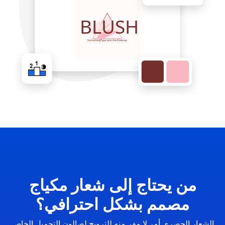
من يحتاج إلى شعار مكياج
مصمم بشكل احترافي؟
الشعار الحصري أمر لا مفر منه للترويج لصالون التجميل الخاص