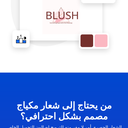
من يحتاج إلى شعار مكياج
مصمم بشكل احترافي؟
الشعار الحصري أمر لا مفر منه للترويج لصالون التجميل الخاص