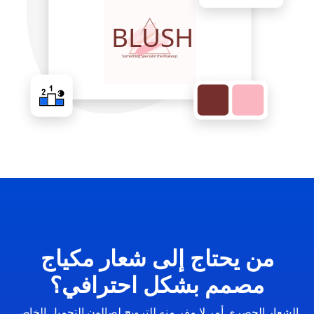
من يحتاج إلى شعار مكياج
مصمم بشكل احترافي؟
الشعار الحصري أمر لا مفر منه للترويج لصالون التجميل الخاص