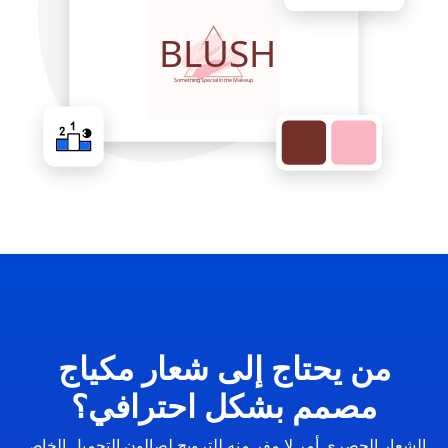
من يحتاج إلى شعار مكياج
مصمم بشكل احترافي؟
الشعار الحصري أمر لا مفر منه للترويج لصالون التجميل الخاص