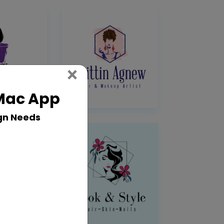
Close
×
 Mac App
gn Needs