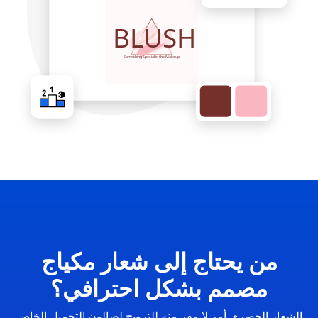
من يحتاج إلى شعار مكياج
مصمم بشكل احترافي؟
الشعار الحصري أمر لا مفر منه للترويج لصالون التجميل الخاص