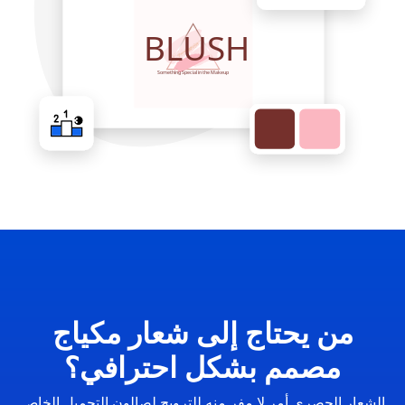
من يحتاج إلى شعار مكياج
مصمم بشكل احترافي؟
الشعار الحصري أمر لا مفر منه للترويج لصالون التجميل الخاص