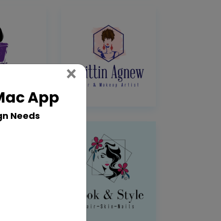
Close
×
 Mac App
gn Needs