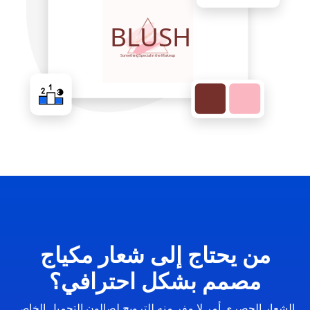
من يحتاج إلى شعار مكياج
مصمم بشكل احترافي؟
الشعار الحصري أمر لا مفر منه للترويج لصالون التجميل الخاص