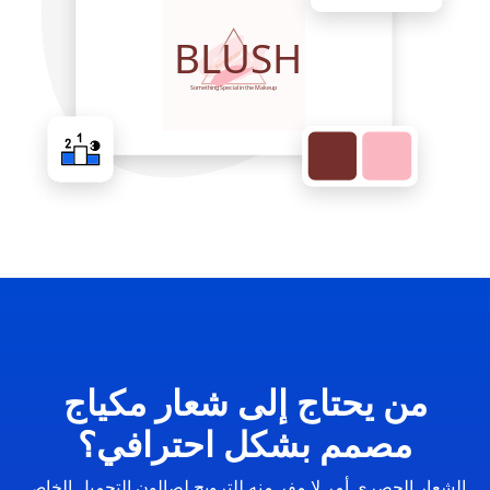
من يحتاج إلى شعار مكياج
مصمم بشكل احترافي؟
الشعار الحصري أمر لا مفر منه للترويج لصالون التجميل الخاص