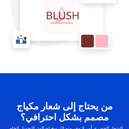
من يحتاج إلى شعار مكياج
مصمم بشكل احترافي؟
الشعار الحصري أمر لا مفر منه للترويج لصالون التجميل الخاص