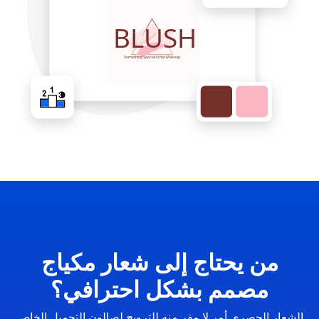
من يحتاج إلى شعار مكياج
مصمم بشكل احترافي؟
الشعار الحصري أمر لا مفر منه للترويج لصالون التجميل الخاص