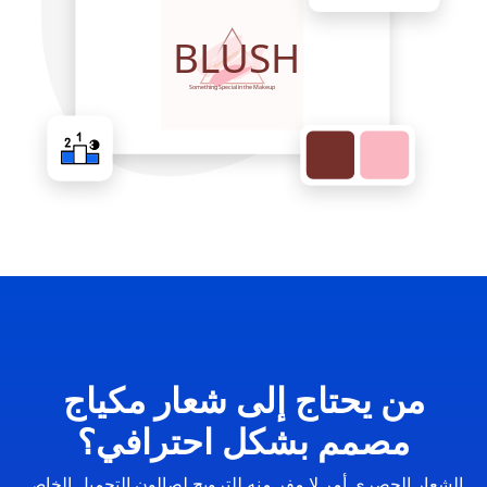
من يحتاج إلى شعار مكياج
مصمم بشكل احترافي؟
الشعار الحصري أمر لا مفر منه للترويج لصالون التجميل الخاص