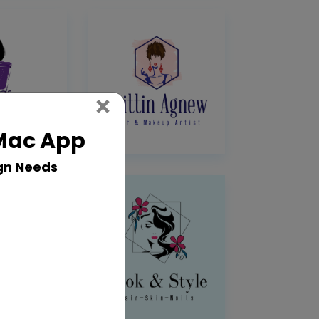
Close
×
 Mac App
gn Needs