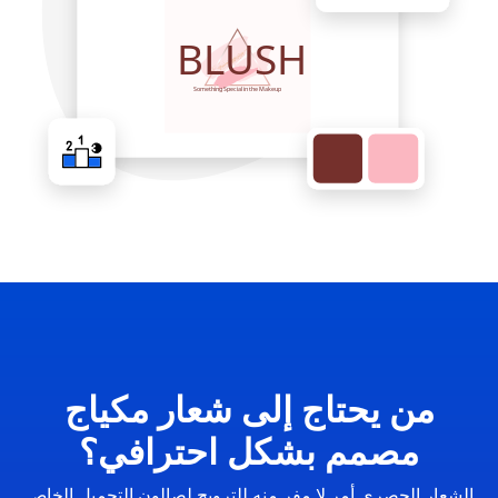
من يحتاج إلى شعار مكياج
مصمم بشكل احترافي؟
الشعار الحصري أمر لا مفر منه للترويج لصالون التجميل الخاص