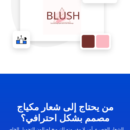
من يحتاج إلى شعار مكياج
مصمم بشكل احترافي؟
الشعار الحصري أمر لا مفر منه للترويج لصالون التجميل الخاص