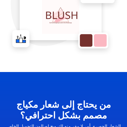
من يحتاج إلى شعار مكياج
مصمم بشكل احترافي؟
الشعار الحصري أمر لا مفر منه للترويج لصالون التجميل الخاص