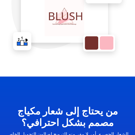
من يحتاج إلى شعار مكياج
مصمم بشكل احترافي؟
الشعار الحصري أمر لا مفر منه للترويج لصالون التجميل الخاص