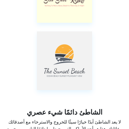
الشاطئ دائمًا شيء عصري
لا يعد الشاطئ أبدًا خيارًا سيئًا للخروج والاسترخاء مع أصدقائك
وعائلتك. هذا هو أحد الأماكن التي يحيط بها دائمًا الناس من جميع