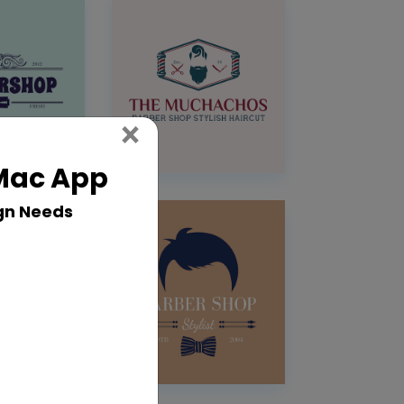
Close
×
 Mac App
gn Needs