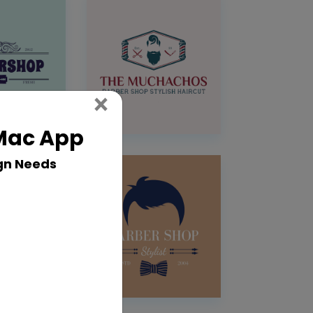
Close
×
 Mac App
gn Needs