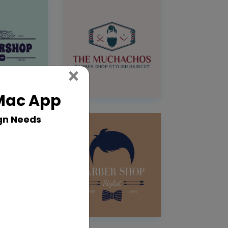
Close
×
 Mac App
gn Needs