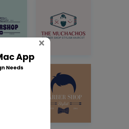
Close
×
 Mac App
gn Needs