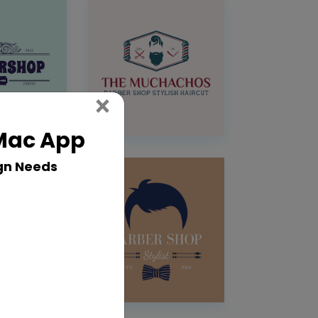
Close
×
 Mac App
gn Needs