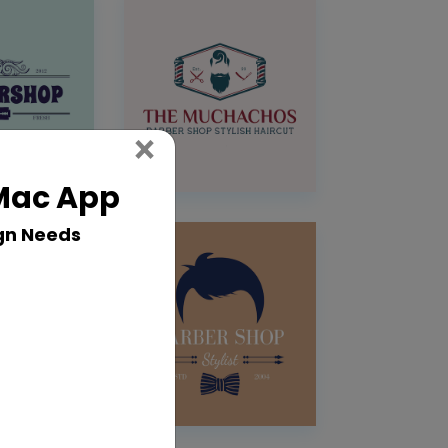
Close
×
 Mac App
gn Needs