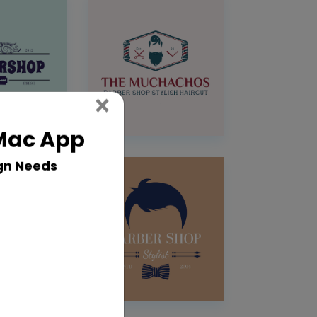
Close
×
 Mac App
gn Needs