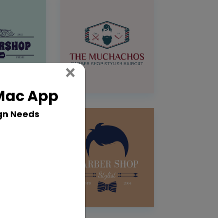
Close
×
 Mac App
gn Needs